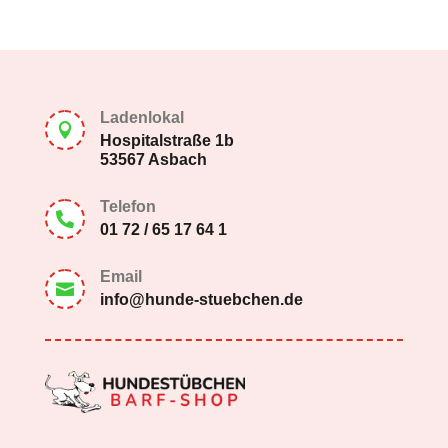
Ladenlokal

Hospitalstraße 1b
53567 Asbach
Telefon

01 72 / 65 17 64 1
Email

info@hunde-stuebchen.de