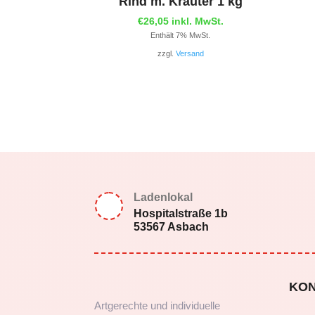
Rind m. Kräuter 1 kg
€
26,05
inkl. MwSt.
Enthält 7% MwSt.
zzgl.
Versand
Ladenlokal
Hospitalstraße 1b
53567 Asbach
KO
Artgerechte und individuelle