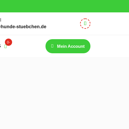
 – 12:30 Uhr
l
@hunde-stuebchen.de
0-
S
Mein Account
Artik
el