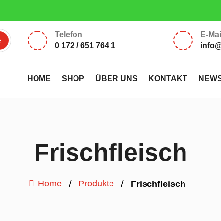
ten Ladenlokal: Montag, Dienstag 17:00 – 18:30 Uhr, Samstag 10:00
Telefon
E-Mai
0 172 / 651 764 1
info
HOME
SHOP
ÜBER UNS
KONTAKT
NEW
Frischfleisch
/
/
Home
Produkte
Frischfleisch