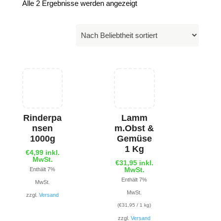
Alle 2 Ergebnisse werden angezeigt
Rinderpa
Lamm
nsen
m.Obst &
1000g
Gemüse
1 Kg
€
4,99
inkl.
MwSt.
€
31,95
inkl.
MwSt.
Enthält 7%
Enthält 7%
MwSt.
MwSt.
zzgl.
Versand
(
€
31,95
/ 1 kg)
zzgl.
Versand