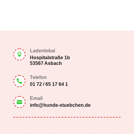
Ladenlokal

Hospitalstraße 1b
53567 Asbach
Telefon

01 72 / 65 17 64 1
Email

info@hunde-stuebchen.de