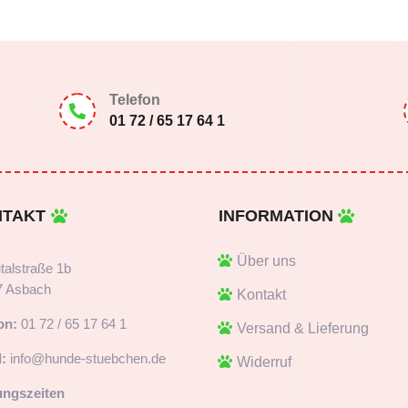
Telefon

01 72 / 65 17 64 1
NTAKT
INFORMATION
Über uns
talstraße 1b
7 Asbach
Kontakt
on:
01 72 / 65 17 64 1
Versand & Lieferung
:
info@hunde-stuebchen.de
Widerruf
ungszeiten