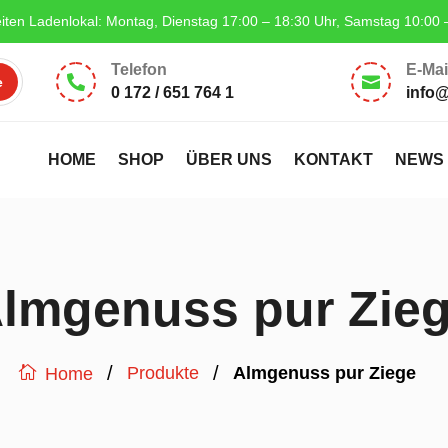
iten Ladenlokal: Montag, Dienstag 17:00 – 18:30 Uhr, Samstag 10:00 
Telefon
E-Mai


0 172 / 651 764 1
info
HOME
SHOP
ÜBER UNS
KONTAKT
NEWS
lmgenuss pur Zie
/
/
Produkte
Almgenuss pur Ziege
Home