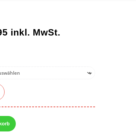
95
inkl. MwSt.
korb