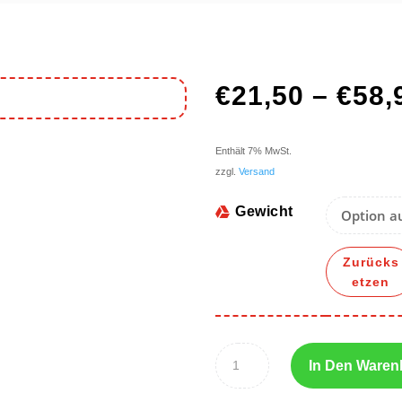
€
21,50
–
€
58,
Enthält 7% MwSt.
zzgl.
Versand
Gewicht
Zurücks
etzen
In Den Waren