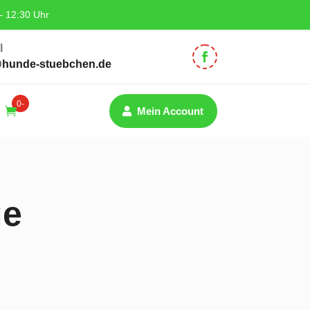
– 12:30 Uhr
l
@hunde-stuebchen.de
0-
Mein Account
Artik
el
ge