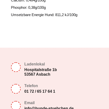
Calcium: 0,464g/100g
Phosphor: 0,38g/100g
Umsetzbare Energie Hund: 811,2 kJ/100g
Ladenlokal
Hospitalstraße 1b
53567 Asbach
Telefon
01 72 / 65 17 64 1
Email
info@hunde-stuebchen.de