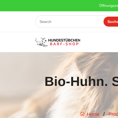
Öffnungsze
Bio-Huhn. S
/
Prod
Home