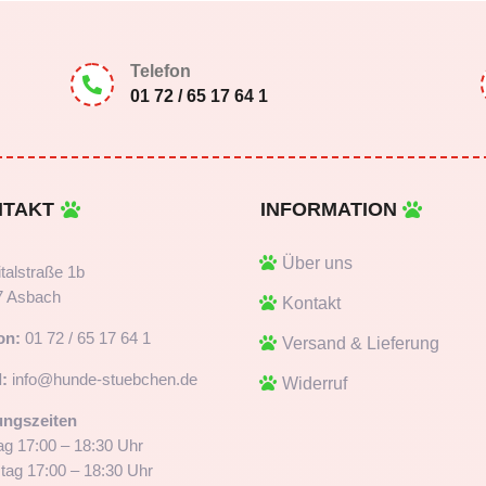
Telefon

01 72 / 65 17 64 1
NTAKT
INFORMATION
Über uns
talstraße 1b
7 Asbach
Kontakt
on:
01 72 / 65 17 64 1
Versand & Lieferung
:
info@hunde-stuebchen.de
Widerruf
ungszeiten
g 17:00 – 18:30 Uhr
tag 17:00 – 18:30 Uhr