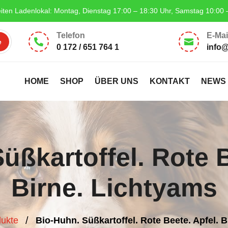
iten Ladenlokal: Montag, Dienstag 17:00 – 18:30 Uhr, Samstag 10:00 
Telefon
E-Mai


0 172 / 651 764 1
info
HOME
SHOP
ÜBER UNS
KONTAKT
NEWS
üßkartoffel. Rote B
Birne. Lichtyams
/
ukte
Bio-Huhn. Süßkartoffel. Rote Beete. Apfel. 