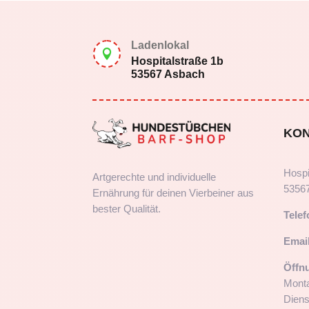
Ladenlokal

Hospitalstraße 1b
53567 Asbach
KO
Hospi
Artgerechte und individuelle
5356
Ernährung für deinen Vierbeiner aus
bester Qualität.
Telef
Email
Öffn
Monta
Diens