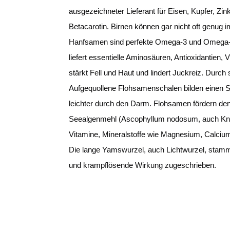
ausgezeichneter Lieferant für Eisen, Kupfer, Z
Betacarotin. Birnen können gar nicht oft genug i
Hanfsamen sind perfekte Omega-3 und Omega-6-F
liefert essentielle Aminosäuren, Antioxidantien
stärkt Fell und Haut und lindert Juckreiz. Du
Aufgequollene Flohsamenschalen bilden einen Sc
leichter durch den Darm. Flohsamen fördern den 
Seealgenmehl (Ascophyllum nodosum, auch Knote
Vitamine, Mineralstoffe wie Magnesium, Calciu
Die lange Yamswurzel, auch Lichtwurzel, stamm
und krampflösende Wirkung zugeschrieben.