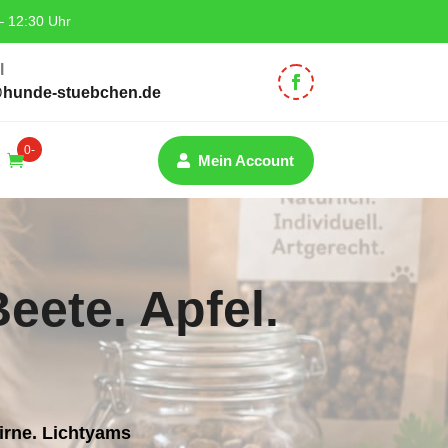
– 12:30 Uhr
l
@hunde-stuebchen.de
0-
Mein Account
Artik
el
eete. Apfel.
Birne. Lichtyams