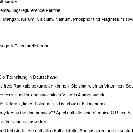
toffbombe
verdauungsregulierende Pektine
Zink, Mangan, Kalium, Calcium, Natrium, Phosphor und Magnesium sow
ega-6-Fettsäurelieferant
io-Tierhaltung in Deutschland.
die freie Radikale bekämpfen können. Sie sind reich an Vitaminen, Sp
wird vom Hund in lebenswichtiges Vitamin A umgewandelt.
fflieferant, liefert Folsäure und ist absolut kalorienarm.
day keeps the doctor away"? Äpfel enthalten die Vitmaine C,B und A,
 und Verdauung auswirken.
e Gerbstoffe. Sie enthalten Ballaststoffe, Aminosäuren und essentiel