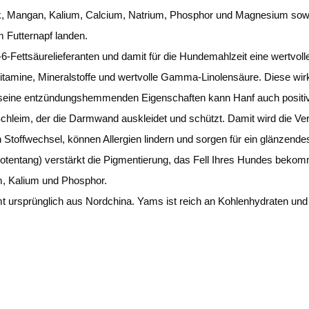
ink, Mangan, Kalium, Calcium, Natrium, Phosphor und Magnesium sow
m Futternapf landen.
ettsäurelieferanten und damit für die Hundemahlzeit eine wertvolle
, Vitamine, Mineralstoffe und wertvolle Gamma-Linolensäure. Diese wi
rch seine entzündungshemmenden Eigenschaften kann Hanf auch positi
hleim, der die Darmwand auskleidet und schützt. Damit wird die Ver
Stoffwechsel, können Allergien lindern und sorgen für ein glänzendes
ntang) verstärkt die Pigmentierung, das Fell Ihres Hundes bekommt
m, Kalium und Phosphor.
t ursprünglich aus Nordchina. Yams ist reich an Kohlenhydraten un