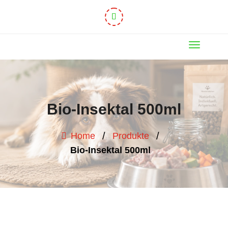
Bio-Insektal 500ml
/
/
Home
Produkte
Bio-Insektal 500ml