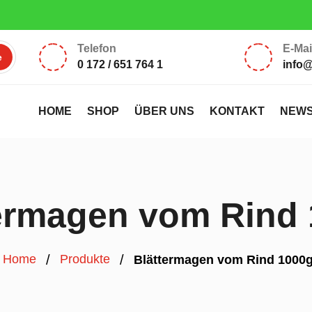
iten Ladenlokal: Montag, Dienstag 17:00 – 18:30 Uhr, Samstag 10:00 
Telefon
E-Mai
0 172 / 651 764 1
info
HOME
SHOP
ÜBER UNS
KONTAKT
NEW
ermagen vom Rind
/
/
Home
Produkte
Blättermagen vom Rind 1000