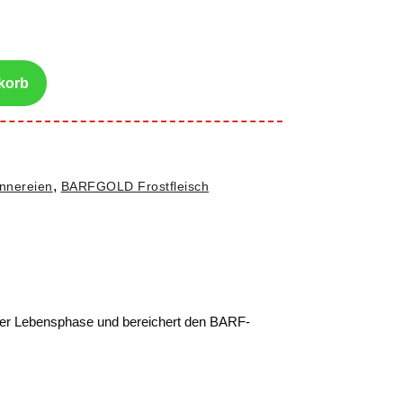
korb
,
Innereien
BARFGOLD Frostfleisch
eder Lebensphase und bereichert den BARF-