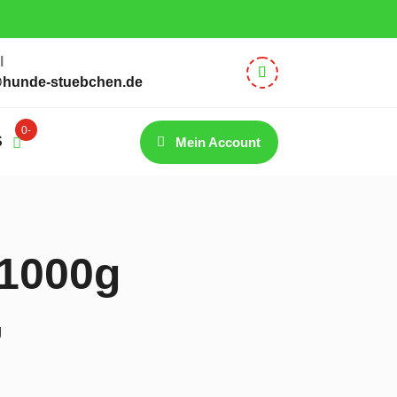
– 12:30 Uhr
l
@hunde-stuebchen.de
0-
S
Mein Account
Artik
el
 1000g
g