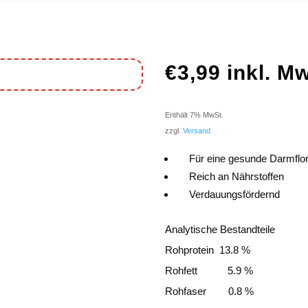
€
3,99
inkl. M
Enthält 7% MwSt.
zzgl.
Versand
Für eine gesunde Darmflo
Reich an Nährstoffen
Verdauungsfördernd
Analytische Bestandteile
Rohprotein 13.8 %
Rohfett 5.9 %
Rohfaser 0.8 %