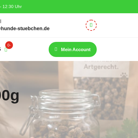
– 12:30 Uhr
l
@hunde-stuebchen.de
0-
S
Mein Account
Artik
el
00g