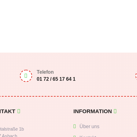
Telefon

01 72 / 65 17 64 1
NTAKT
INFORMATION
Über uns
talstraße 1b
7 Asbach