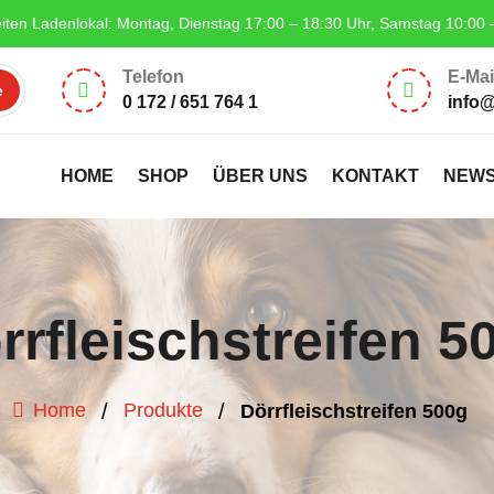
iten Ladenlokal: Montag, Dienstag 17:00 – 18:30 Uhr, Samstag 10:00 
Telefon
E-Mai


0 172 / 651 764 1
info
HOME
SHOP
ÜBER UNS
KONTAKT
NEW
rrfleischstreifen 5
/
/
Home
Produkte
Dörrfleischstreifen 500g