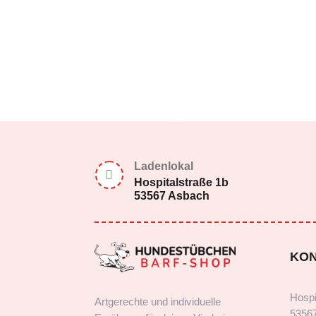
Ladenlokal

Hospitalstraße 1b
53567 Asbach
KO
Hospi
Artgerechte und individuelle
5356