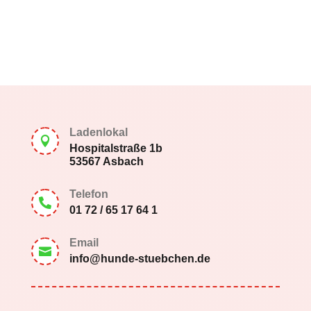
Ladenlokal

Hospitalstraße 1b
53567 Asbach
Telefon

01 72 / 65 17 64 1
Email

info@hunde-stuebchen.de