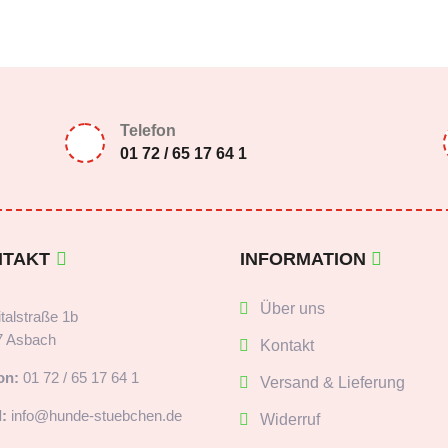
Telefon
01 72 / 65 17 64 1
NTAKT
INFORMATION
Über uns
talstraße 1b
7 Asbach
Kontakt
on:
01 72 / 65 17 64 1
Versand & Lieferung
:
info@hunde-stuebchen.de
Widerruf