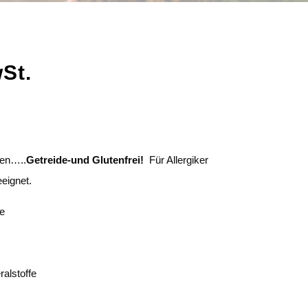
wSt.
pen…..
Getreide-und Glutenfrei!
Für Allergiker
eignet.
de
ralstoffe