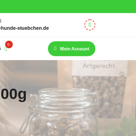
– 12:30 Uhr
l
@hunde-stuebchen.de
0-
S
Mein Account
Artik
el
200g