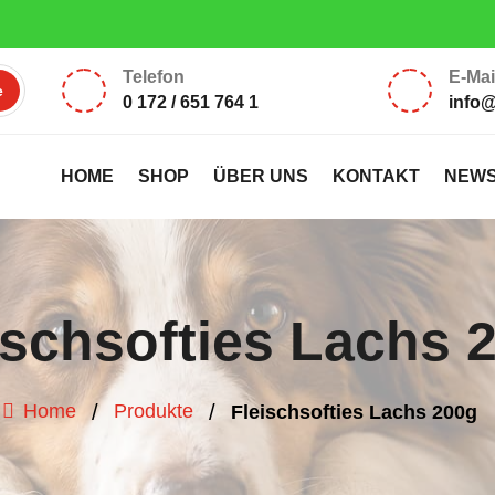
iten Ladenlokal: Montag, Dienstag 17:00 – 18:30 Uhr, Samstag 10:00 
Telefon
E-Mai
0 172 / 651 764 1
info
HOME
SHOP
ÜBER UNS
KONTAKT
NEW
ischsofties Lachs 
/
/
Home
Produkte
Fleischsofties Lachs 200g