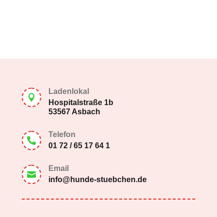
Ladenlokal

Hospitalstraße 1b
53567 Asbach
Telefon

01 72 / 65 17 64 1
Email

info@hunde-stuebchen.de