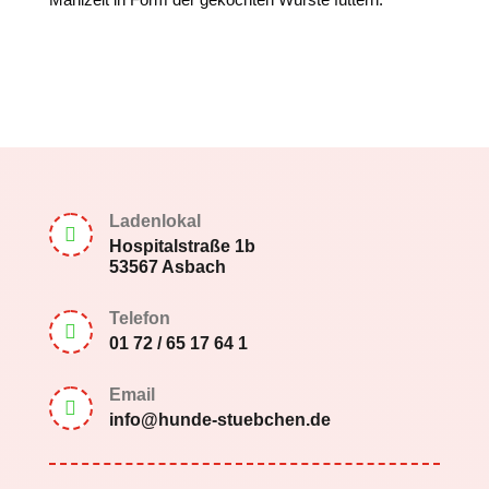
Ladenlokal

Hospitalstraße 1b
53567 Asbach
Telefon

01 72 / 65 17 64 1
Email

info@hunde-stuebchen.de