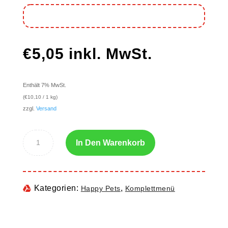
€
5,05
inkl. MwSt.
Enthält 7% MwSt.
(
€
10,10
/ 1 kg)
zzgl.
Versand
In Den Warenkorb
Kategorien:
,
Happy Pets
Komplettmenü