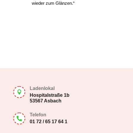
wieder zum Glänzen.“
Ladenlokal

Hospitalstraße 1b
53567 Asbach
Telefon

01 72 / 65 17 64 1