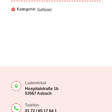
Kategorie:
Geflügel
Ladenlokal

Hospitalstraße 1b
53567 Asbach
Telefon

01 72 / 65 17 64 1