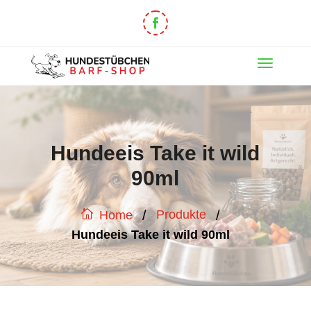
Hundeeis Take it wild
90ml
/
/
Produkte
Home
Hundeeis Take it wild 90ml