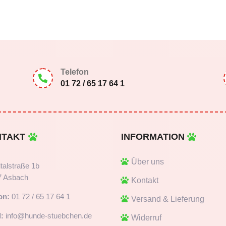
Telefon

01 72 / 65 17 64 1
NTAKT
INFORMATION
Über uns
talstraße 1b
7 Asbach
Kontakt
on:
01 72 / 65 17 64 1
Versand & Lieferung
:
info@hunde-stuebchen.de
Widerruf