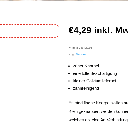
€
4,29
inkl. M
Enthält 7% MwSt.
zzgl.
Versand
zäher Knorpel
eine tolle Beschäftigung
kleiner Calziumlieferant
zahnreinigend
Es sind flache Knorpelplatten a
Klein geknabbert werden können!
welches als eine Art Verbindung