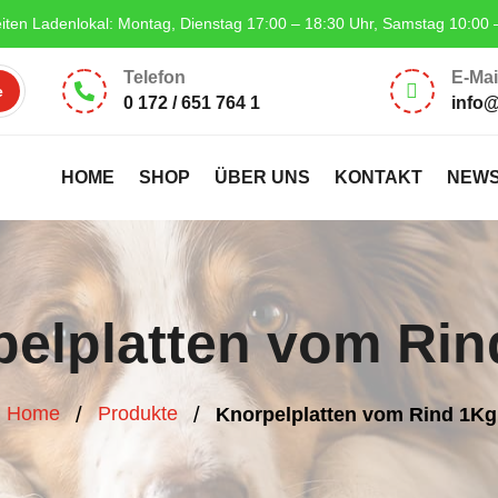
iten Ladenlokal: Montag, Dienstag 17:00 – 18:30 Uhr, Samstag 10:00 
Telefon
E-Mai


0 172 / 651 764 1
info
HOME
SHOP
ÜBER UNS
KONTAKT
NEW
pelplatten vom Rin
/
/
Home
Produkte
Knorpelplatten vom Rind 1Kg