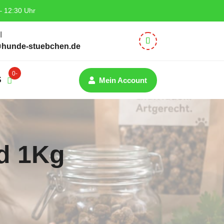
– 12:30 Uhr
l
@hunde-stuebchen.de
0-
S
Mein Account
Artik
el
d 1Kg