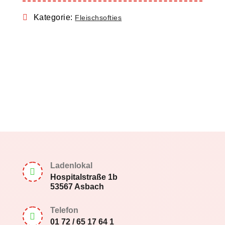
Kategorie:
Fleischsofties
Ladenlokal

Hospitalstraße 1b
53567 Asbach
Telefon

01 72 / 65 17 64 1