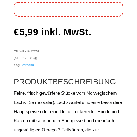
€
5,99
inkl. MwSt.
Enthält 7% MwSt.
(
€
11,98
/ 1,0 kg)
zzgl.
Versand
PRODUKTBESCHREIBUNG
Feine, frisch gewürfelte Stücke vom Norwegischem
Lachs (Salmo salar). Lachswürfel sind eine besondere
Hauptspeise oder eine kleine Leckerei für Hunde und
Katzen mit sehr hohem Energiewert und mehrfach
ungesättigten Omega 3 Fettsäuren, die zur