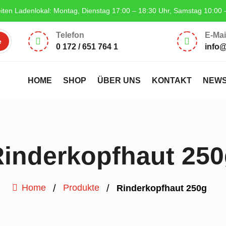
iten Ladenlokal: Montag, Dienstag 17:00 – 18:30 Uhr, Samstag 10:00 
Telefon
E-Mai


0 172 / 651 764 1
info
HOME
SHOP
ÜBER UNS
KONTAKT
NEW
inderkopfhaut 25
/
/
Home
Produkte
Rinderkopfhaut 250g