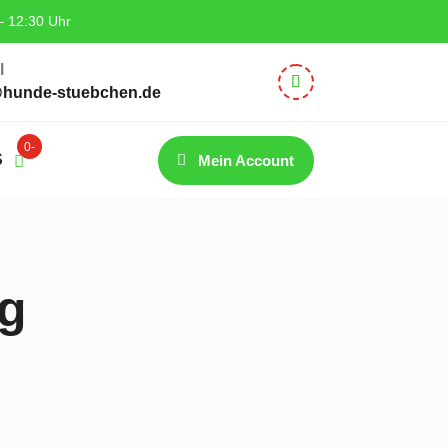
– 12:30 Uhr
l
@hunde-stuebchen.de
0-
S
Mein Account
Artik
el
0g