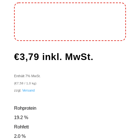
€
3,79
inkl. MwSt.
Enthält 7% MwSt.
(
€
7,58
/ 1,0 kg)
zzgl.
Versand
Rohprotein
19.2 %
Rohfett
2.0 %