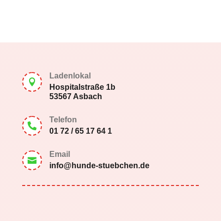
Ladenlokal

Hospitalstraße 1b
53567 Asbach
Telefon

01 72 / 65 17 64 1
Email

info@hunde-stuebchen.de