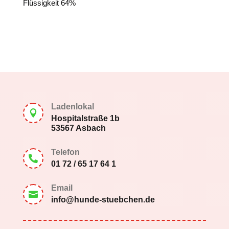
Flüssigkeit 64%
Ladenlokal

Hospitalstraße 1b
53567 Asbach
Telefon

01 72 / 65 17 64 1
Email

info@hunde-stuebchen.de