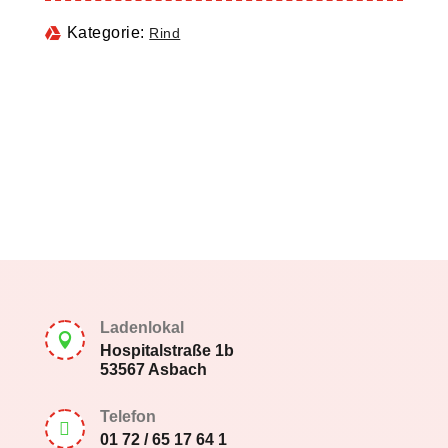
Kategorie:
Rind
Ladenlokal

Hospitalstraße 1b
53567 Asbach
Telefon

01 72 / 65 17 64 1