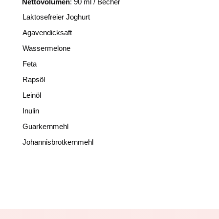
Nettovolumen
: 90 ml / Becher
Laktosefreier Joghurt
Agavendicksaft
Wassermelone
Feta
Rapsöl
Leinöl
Inulin
Guarkernmehl
Johannisbrotkernmehl