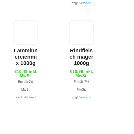
zzgl.
Versand
Lamminn
Rindfleis
ereienmi
ch mager
x 1000g
1000g
€
10,49
inkl.
€
10,99
inkl.
MwSt.
MwSt.
Enthält 7%
Enthält 7%
MwSt.
MwSt.
zzgl.
Versand
zzgl.
Versand