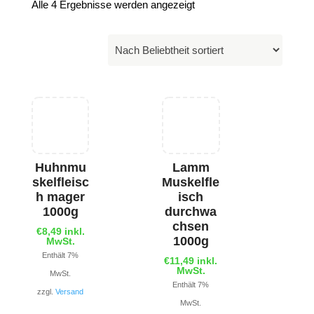
Alle 4 Ergebnisse werden angezeigt
Huhnmu
Lamm
skelfleisc
Muskelfle
h mager
isch
1000g
durchwa
chsen
€
8,49
inkl.
1000g
MwSt.
Enthält 7%
€
11,49
inkl.
MwSt.
MwSt.
Enthält 7%
zzgl.
Versand
MwSt.