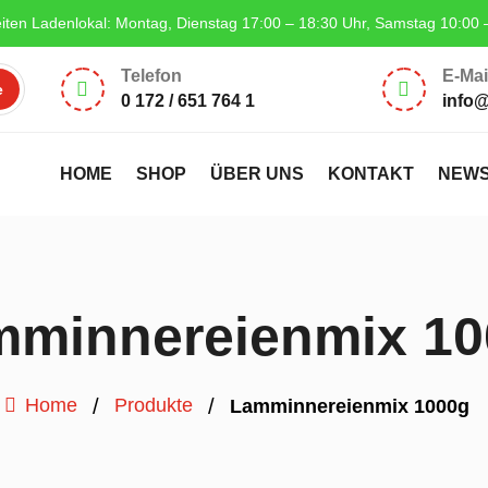
iten Ladenlokal: Montag, Dienstag 17:00 – 18:30 Uhr, Samstag 10:00 
Telefon
E-Mai


0 172 / 651 764 1
info
HOME
SHOP
ÜBER UNS
KONTAKT
NEW
mminnereienmix 10
/
/
Home
Produkte
Lamminnereienmix 1000g