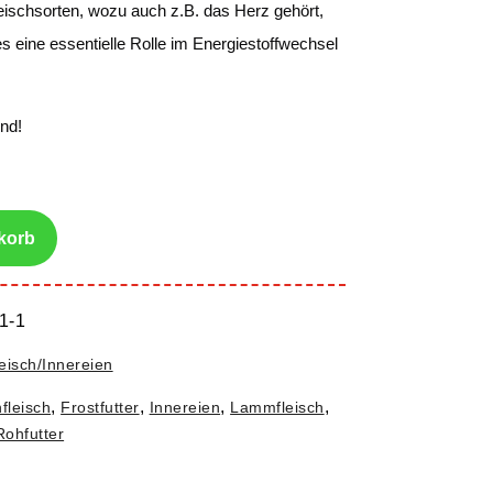
fleischsorten, wozu auch z.B. das Herz gehört,
hes eine essentielle Rolle im Energiestoffwechsel
nd!
korb
1-1
isch/Innereien
,
,
,
,
fleisch
Frostfutter
Innereien
Lammfleisch
Rohfutter