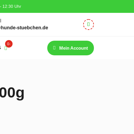
– 12:30 Uhr
l
@hunde-stuebchen.de
0-
S
Mein Account
Artik
el
00g