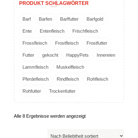
PRODUKT SCHLAGWÖRTER
Barf
Barfen
Barffutter
Barfgold
Ente
Entenfleisch
Frischfleisch
Frossfleisch
Frostfleisch
Frostfutter
Futter
gekocht
HappyPets
Innereien
Lammfleisch
Muskelfleisch
Pferdefleisch
Rindfleisch
Rohfleisch
Rohfutter
Trockenfutter
Alle 8 Ergebnisse werden angezeigt