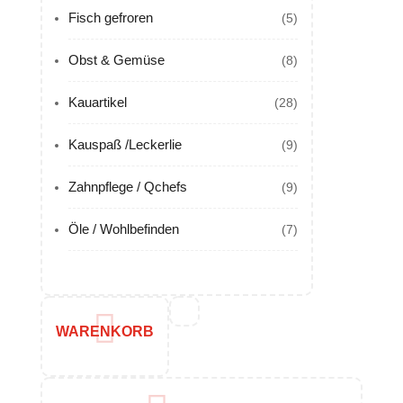
Fisch gefroren
(5)
Obst & Gemüse
(8)
Kauartikel
(28)
Kauspaß /Leckerlie
(9)
Zahnpflege / Qchefs
(9)
Öle / Wohlbefinden
(7)
WARENKORB