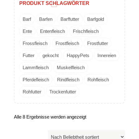
PRODUKT SCHLAGWÖRTER
Barf
Barfen
Barffutter
Barfgold
Ente
Entenfleisch
Frischfleisch
Frossfleisch
Frostfleisch
Frostfutter
Futter
gekocht
HappyPets
Innereien
Lammfleisch
Muskelfleisch
Pferdefleisch
Rindfleisch
Rohfleisch
Rohfutter
Trockenfutter
Alle 8 Ergebnisse werden angezeigt