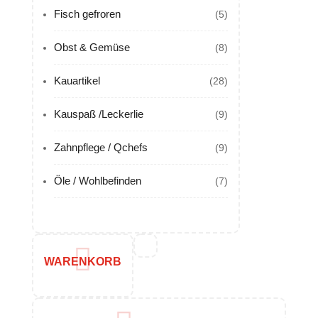
Fisch gefroren
(5)
Obst & Gemüse
(8)
Kauartikel
(28)
Kauspaß /Leckerlie
(9)
Zahnpflege / Qchefs
(9)
Öle / Wohlbefinden
(7)
WARENKORB