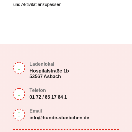
und Aktivität anzupassen
Ladenlokal

Hospitalstraße 1b
53567 Asbach
Telefon

01 72 / 65 17 64 1
Email

info@hunde-stuebchen.de