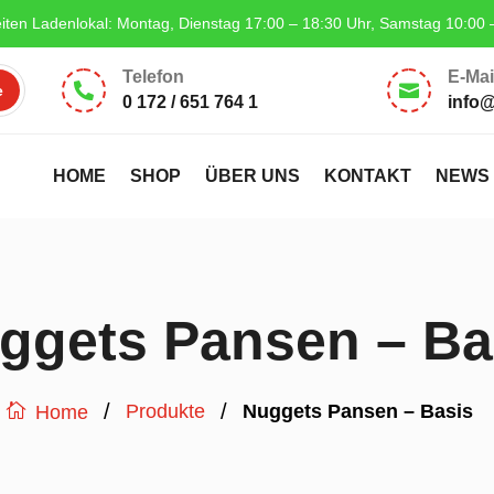
iten Ladenlokal: Montag, Dienstag 17:00 – 18:30 Uhr, Samstag 10:00 
Telefon
E-Mai


0 172 / 651 764 1
info
HOME
SHOP
ÜBER UNS
KONTAKT
NEWS
ggets Pansen – Ba
/
/
Produkte
Nuggets Pansen – Basis
Home