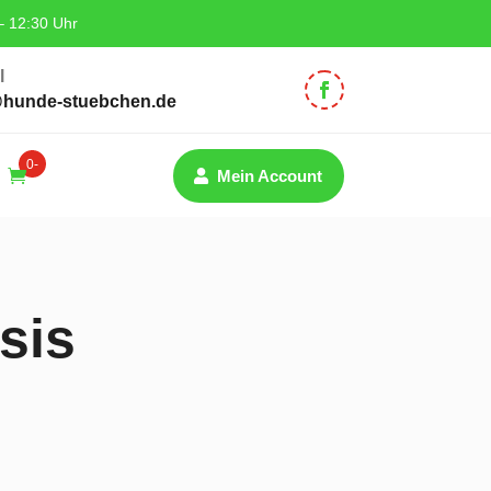
– 12:30 Uhr
l
@hunde-stuebchen.de
0-
Mein Account
Artik
el
sis