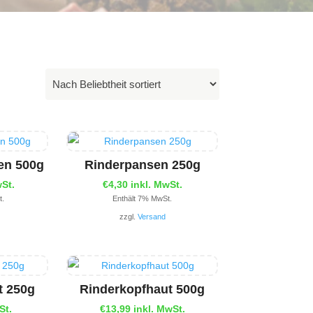
fen 500g
Rinderpansen 250g
wSt.
€
4,30
inkl. MwSt.
t.
Enthält 7% MwSt.
zzgl.
Versand
t 250g
Rinderkopfhaut 500g
St.
€
13,99
inkl. MwSt.