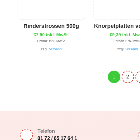
Rinderstrossen 500g
Knorpelplatten 
€
7,90
inkl. MwSt.
€
9,39
inkl. Mw
Enthält 19% MwSt.
Enthält 19% MwS
zzgl.
Versand
zzgl.
Versand
1
2
Telefon
01 72 / 65 17 64 1