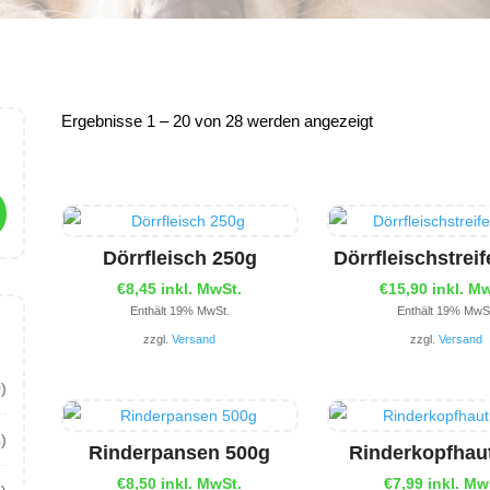
Ergebnisse 1 – 20 von 28 werden angezeigt
Dörrfleisch 250g
Dörrfleischstrei
€
8,45
inkl. MwSt.
€
15,90
inkl. M
Enthält 19% MwSt.
Enthält 19% MwS
zzgl.
Versand
zzgl.
Versand
)
4)
Rinderpansen 500g
Rinderkopfhau
€
8,50
inkl. MwSt.
€
7,99
inkl. Mw