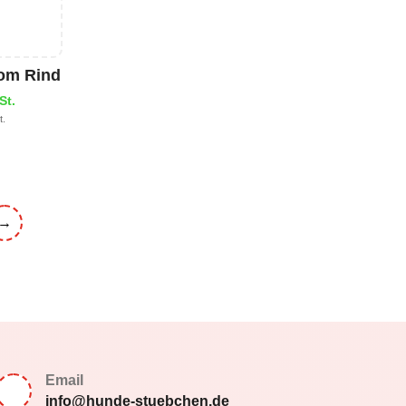
vom Rind
St.
t.
→
Email
info@hunde-stuebchen.de