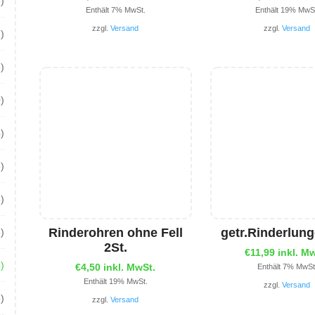
)
Enthält 7% MwSt.
Enthält 19% MwS
zzgl.
Versand
zzgl.
Versand
)
6)
)
4)
)
5)
Rinderohren ohne Fell
getr.Rinderlun
8)
2St.
€
11,99
inkl. M
)
€
4,50
inkl. MwSt.
Enthält 7% MwSt
Enthält 19% MwSt.
zzgl.
Versand
5)
zzgl.
Versand