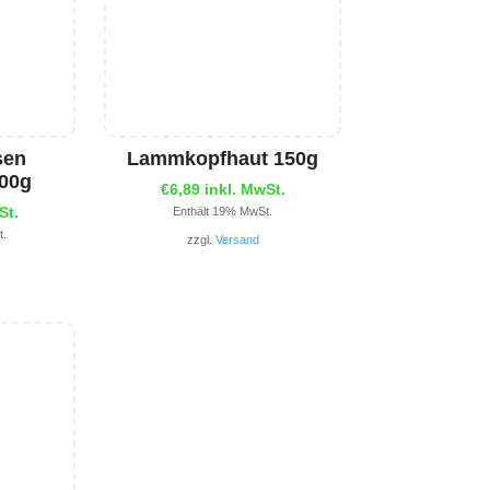
sen
Lammkopfhaut 150g
200g
€
6,89
inkl. MwSt.
St.
Enthält 19% MwSt.
t.
zzgl.
Versand