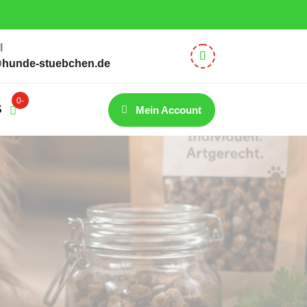
 – 12:30 Uhr
l
@hunde-stuebchen.de
0-
S
Mein Account
Artik
el