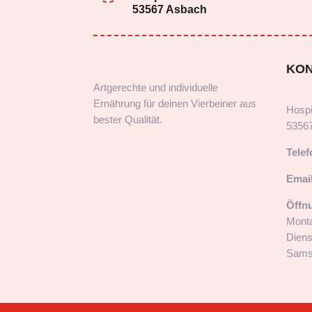
53567 Asbach
KO
Artgerechte und individuelle
Ernährung für deinen Vierbeiner aus
Hospi
bester Qualität.
5356
Telef
Email
Öffn
Monta
Diens
Samst