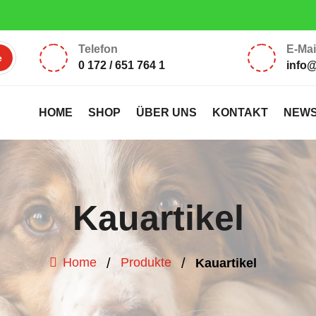
ten Ladenlokal: Montag, Dienstag 17:00 – 18:30 Uhr, Samstag 10:00
Telefon
E-Mai
0 172 / 651 764 1
info
HOME
SHOP
ÜBER UNS
KONTAKT
NEW
Kauartikel
/
/
Home
Produkte
Kauartikel