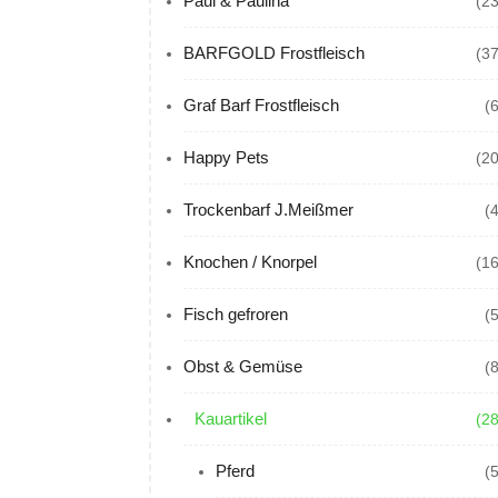
Paul & Paulina
(23
BARFGOLD Frostfleisch
(37
Graf Barf Frostfleisch
(
Happy Pets
(20
Trockenbarf J.Meißmer
(
Knochen / Knorpel
(16
Fisch gefroren
(
Obst & Gemüse
(
Kauartikel
(28
Pferd
(