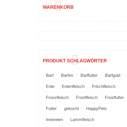
WARENKORB
PRODUKT SCHLAGWÖRTER
Barf
Barfen
Barffutter
Barfgold
Ente
Entenfleisch
Frischfleisch
Frossfleisch
Frostfleisch
Frostfutter
Futter
gekocht
HappyPets
Innereien
Lammfleisch