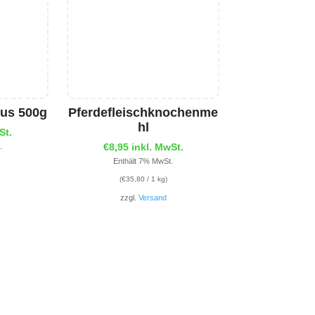
us 500g
Pferdefleischknochenme
hl
St.
€
8,95
inkl. MwSt.
.
Enthält 7% MwSt.
(
€
35,80
/ 1 kg)
zzgl.
Versand