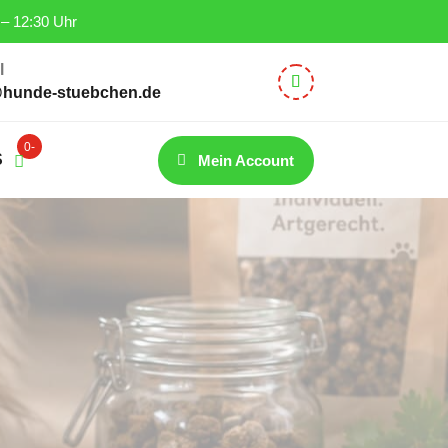
 – 12:30 Uhr
l
@hunde-stuebchen.de
0-
S
Mein Account
Artik
el