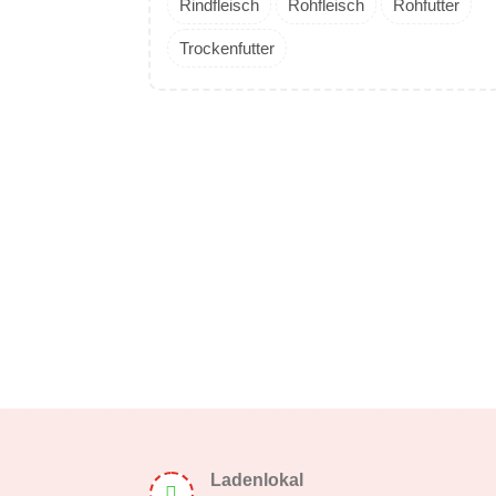
Rindfleisch
Rohfleisch
Rohfutter
Trockenfutter
Ladenlokal
