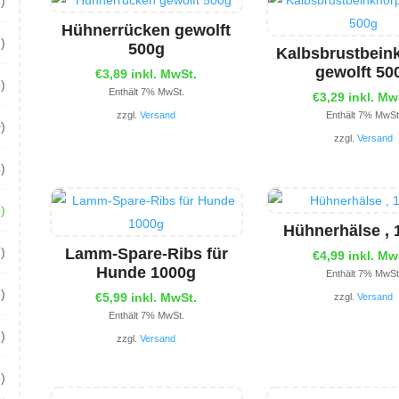
)
Hühnerrücken gewolft
)
500g
Kalbsbrustbein
gewolft 50
€
3,89
inkl. MwSt.
6)
Enthält 7% MwSt.
€
3,29
inkl. Mw
zzgl.
Versand
Enthält 7% MwSt
)
zzgl.
Versand
4)
)
Hühnerhälse , 
Lamm-Spare-Ribs für
1)
€
4,99
inkl. Mw
Hunde 1000g
Enthält 7% MwSt
5)
€
5,99
inkl. MwSt.
zzgl.
Versand
Enthält 7% MwSt.
3)
zzgl.
Versand
5)