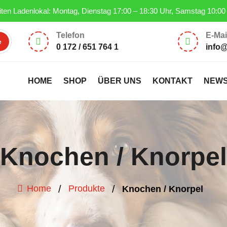
ten Ladenlokal: Montag, Dienstag 17:00 – 18:30 Uhr, Samstag 10:00
Telefon
E-Mai


0 172 / 651 764 1
info
HOME
SHOP
ÜBER UNS
KONTAKT
NEW
Knochen / Knorpel
/
/
Home
Produkte
Knochen / Knorpel