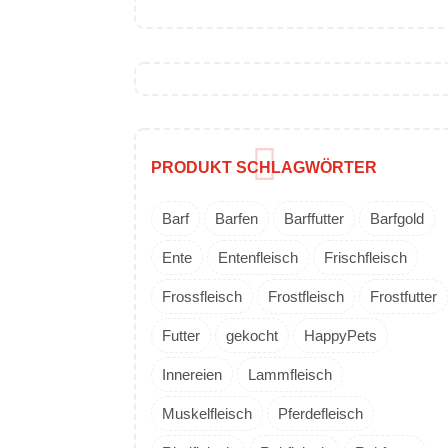
PRODUKT SCHLAGWÖRTER
Barf
Barfen
Barffutter
Barfgold
Ente
Entenfleisch
Frischfleisch
Frossfleisch
Frostfleisch
Frostfutter
Futter
gekocht
HappyPets
Innereien
Lammfleisch
Muskelfleisch
Pferdefleisch