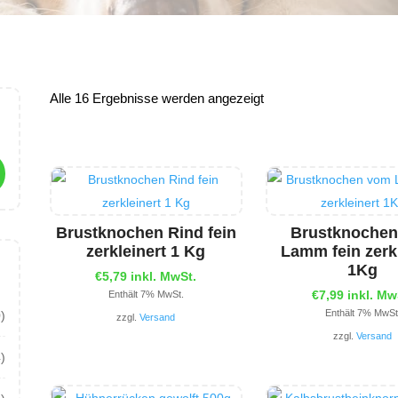
Alle 16 Ergebnisse werden angezeigt
Brustknochen Rind fein
Brustknoche
zerkleinert 1 Kg
Lamm fein zerkl
1Kg
€
5,79
inkl. MwSt.
€
7,99
inkl. Mw
Enthält 7% MwSt.
Enthält 7% MwSt
)
zzgl.
Versand
zzgl.
Versand
4)