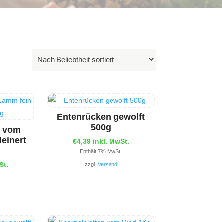
Entenrücken gewolft
500g
n vom
einert
€
4,39
inkl. MwSt.
Enthält 7% MwSt.
St.
zzgl.
Versand
.