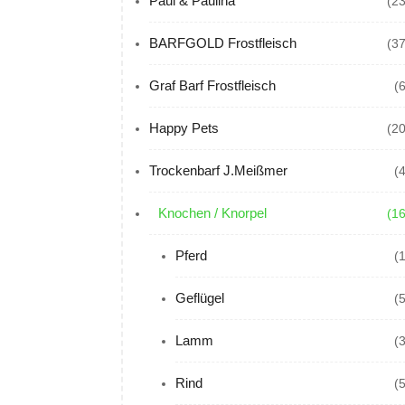
Paul & Paulina
(23
BARFGOLD Frostfleisch
(37
Graf Barf Frostfleisch
(
Happy Pets
(20
Trockenbarf J.Meißmer
(
Knochen / Knorpel
(16
Pferd
(
Geflügel
(
Lamm
(
Rind
(