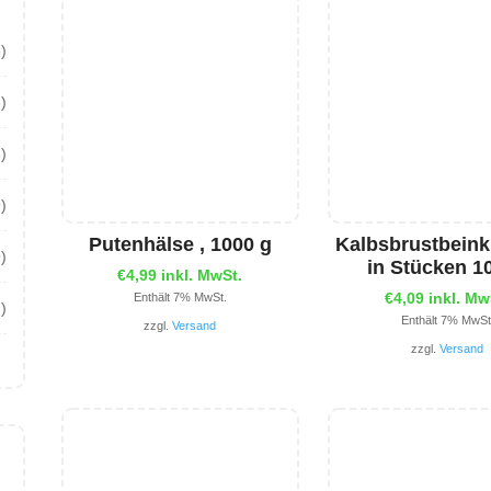
5)
8)
)
9)
Putenhälse , 1000 g
Kalbsbrustbein
9)
in Stücken 1
€
4,99
inkl. MwSt.
€
4,09
inkl. Mw
Enthält 7% MwSt.
7)
Enthält 7% MwSt
zzgl.
Versand
zzgl.
Versand