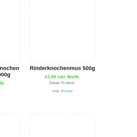
knochen
Rinderknochenmus 500g
000g
€
3,99
inkl. MwSt.
St.
Enthält 7% MwSt.
.
zzgl.
Versand