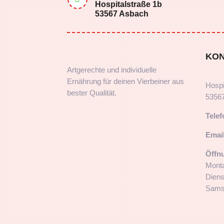
Hospitalstraße 1b
53567 Asbach
KO
Artgerechte und individuelle
Ernährung für deinen Vierbeiner aus
Hospi
bester Qualität.
5356
Telef
Email
Öffn
Monta
Diens
Samst