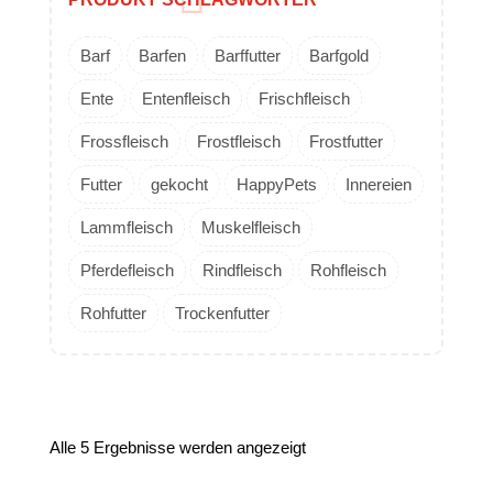
Barf
Barfen
Barffutter
Barfgold
Ente
Entenfleisch
Frischfleisch
Frossfleisch
Frostfleisch
Frostfutter
Futter
gekocht
HappyPets
Innereien
Lammfleisch
Muskelfleisch
Pferdefleisch
Rindfleisch
Rohfleisch
Rohfutter
Trockenfutter
Alle 5 Ergebnisse werden angezeigt