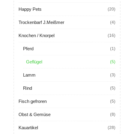
Happy Pets
(20)
Trockenbarf J.Meißmer
(4)
Knochen / Knorpel
(16)
Pferd
(1)
Geflügel
(5)
Lamm
(3)
Rind
(5)
Fisch gefroren
(5)
Obst & Gemüse
(8)
Kauartikel
(28)