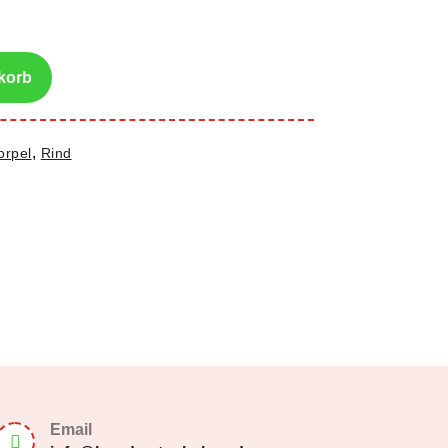
korb
,
orpel
Rind
Email
