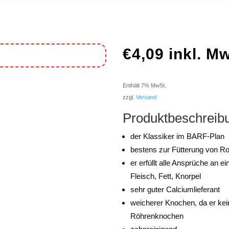
€
4,09
inkl. M
Enthält 7% MwSt.
zzgl.
Versand
Produktbeschreib
der Klassiker im BARF-Plan
bestens zur Fütterung von R
er erfüllt alle Ansprüche an
Fleisch, Fett, Knorpel
sehr guter Calciumlieferant
weicherer Knochen, da er kei
Röhrenknochen