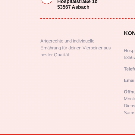
Hospitalstraße 1b
53567 Asbach
KO
Artgerechte und individuelle
Ernährung für deinen Vierbeiner aus
Hospi
bester Qualität.
5356
Telef
Email
Öffn
Monta
Diens
Samst