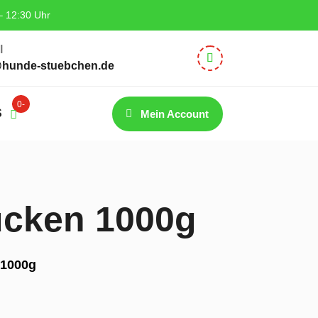
– 12:30 Uhr
l
@hunde-stuebchen.de
0-
S
Mein Account
Artik
el
ücken 1000g
 1000g