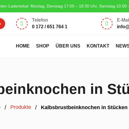
iten Ladenlokal: Montag, Dienstag 17:00 – 18:30 Uhr, Samstag 10:00 
Telefon
E-Mai


0 172 / 651 764 1
info
HOME
SHOP
ÜBER UNS
KONTAKT
NEW
beinknochen in St
/
/
e
Produkte
Kalbsbrustbeinknochen in Stücken