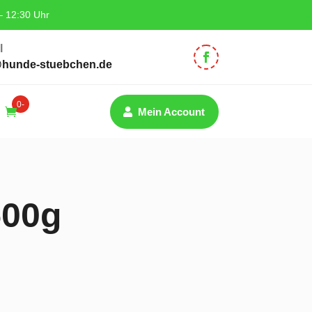
– 12:30 Uhr
l
@hunde-stuebchen.de
0-
Mein Account
Artik
el
500g