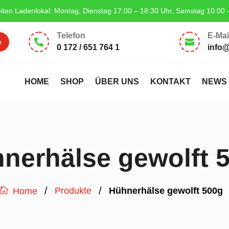
iten Ladenlokal: Montag, Dienstag 17:00 – 18:30 Uhr, Samstag 10:00 
Telefon
E-Mai


0 172 / 651 764 1
info
HOME
SHOP
ÜBER UNS
KONTAKT
NEWS
nerhälse gewolft 
/
/
Produkte
Hühnerhälse gewolft 500g
Home