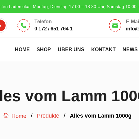
iten Ladenlokal: Montag, Dienstag 17:00 – 18:30 Uhr, Samstag 10:00 
Telefon
E-Mai


0 172 / 651 764 1
info
HOME
SHOP
ÜBER UNS
KONTAKT
NEWS
lles vom Lamm 100
/
/
Produkte
Alles vom Lamm 1000g
Home