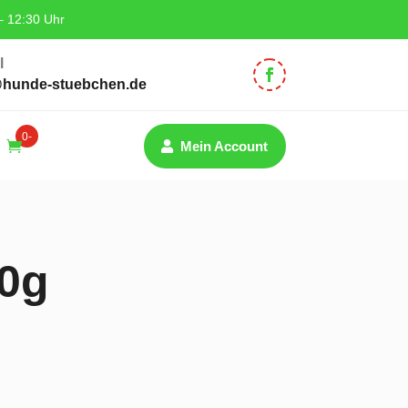
– 12:30 Uhr
l
@hunde-stuebchen.de
0-
Mein Account
Artik
el
0g