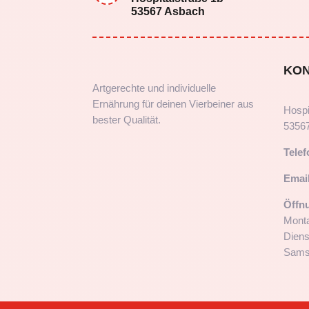
53567 Asbach
KO
Artgerechte und individuelle
Ernährung für deinen Vierbeiner aus
Hospi
bester Qualität.
5356
Telef
Email
Öffn
Monta
Diens
Samst