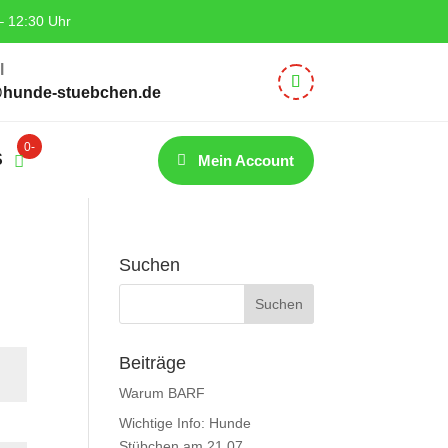
– 12:30 Uhr
l
@hunde-stuebchen.de
0-
S
Mein Account
Artikel
Suchen
Beiträge
Warum BARF
Wichtige Info: Hunde
Stübchen am 21.07.