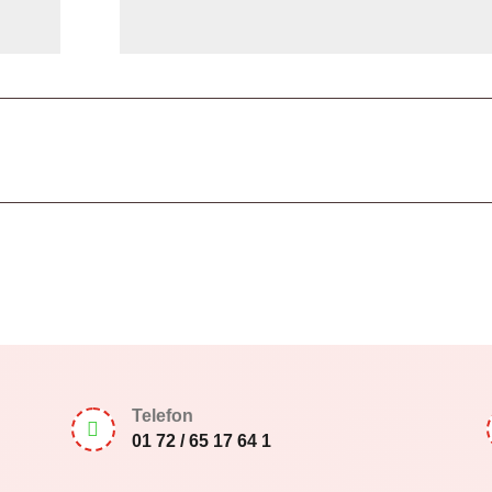
Telefon

01 72 / 65 17 64 1