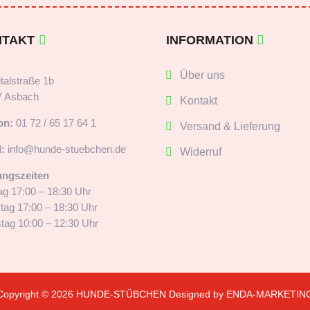
NTAKT
INFORMATION
Über uns
talstraße 1b
7 Asbach
Kontakt
on:
01 72 / 65 17 64 1
Versand & Lieferung
:
info@hunde-stuebchen.de
Widerruf
ungszeiten
g 17:00 – 18:30 Uhr
tag 17:00 – 18:30 Uhr
ag 10:00 – 12:30 Uhr
Copyright © 2026
HUNDE-STÜBCHEN
Designed by
ENDA-MARKETIN