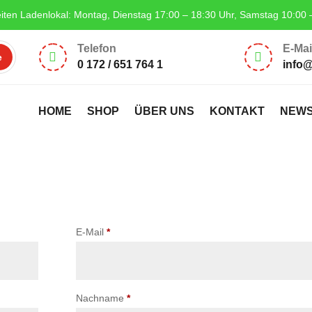
iten Ladenlokal: Montag, Dienstag 17:00 – 18:30 Uhr, Samstag 10:00 
Telefon
E-Mai


0 172 / 651 764 1
info
HOME
SHOP
ÜBER UNS
KONTAKT
NEW
E-Mail
*
Nachname
*