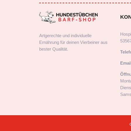
KO
Hospi
Artgerechte und individuelle
5356
Ernährung für deinen Vierbeiner aus
bester Qualität.
Telef
Email
Öffn
Monta
Diens
Samst