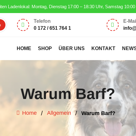
ten Ladenlokal: Montag, Dienstag 17:00 – 18:30 Uhr, Samstag 10:00
Telefon
E-Mai


0 172 / 651 764 1
info
HOME
SHOP
ÜBER UNS
KONTAKT
NEW
Warum Barf?
/
/
Home
Allgemein
Warum Barf?