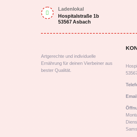
Ladenlokal

Hospitalstraße 1b
53567 Asbach
KO
Artgerechte und individuelle
Ernährung für deinen Vierbeiner aus
Hospi
bester Qualität.
5356
Telef
Email
Öffn
Monta
Diens
Samst