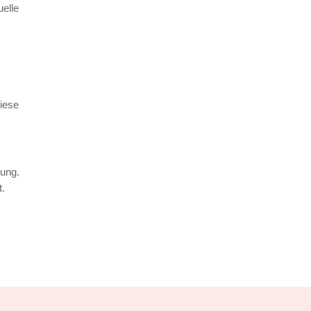
uelle
iese
rung.
t.