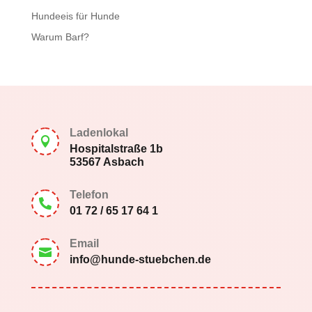
Hundeeis für Hunde
Warum Barf?
Ladenlokal

Hospitalstraße 1b
53567 Asbach
Telefon

01 72 / 65 17 64 1
Email

info@hunde-stuebchen.de