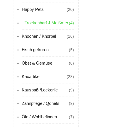
Happy Pets
(20)
Trockenbarf J.Meißmer
(4)
Knochen / Knorpel
(16)
Fisch gefroren
(5)
Obst & Gemüse
(8)
Kauartikel
(28)
Kauspaß /Leckerlie
(9)
Zahnpflege / Qchefs
(9)
Öle / Wohlbefinden
(7)