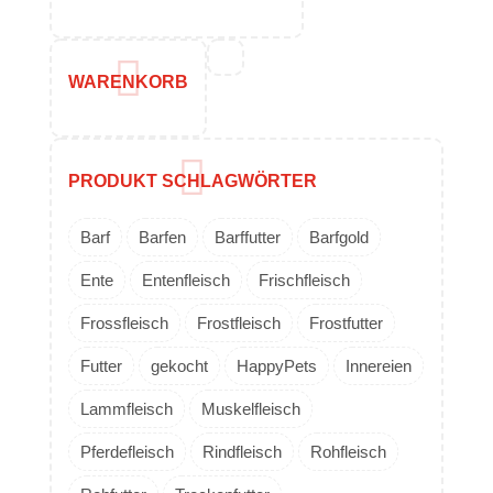
WARENKORB
PRODUKT SCHLAGWÖRTER
Barf
Barfen
Barffutter
Barfgold
Ente
Entenfleisch
Frischfleisch
Frossfleisch
Frostfleisch
Frostfutter
Futter
gekocht
HappyPets
Innereien
Lammfleisch
Muskelfleisch
Pferdefleisch
Rindfleisch
Rohfleisch