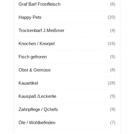
Graf Barf Frostfleisch
(6)
Happy Pets
(20)
Trockenbarf J.Meißmer
(4)
Knochen / Knorpel
(16)
Fisch gefroren
(5)
Obst & Gemüse
(8)
Kauartikel
(28)
Kauspaß /Leckerlie
(9)
Zahnpflege / Qchefs
(9)
Öle / Wohlbefinden
(7)