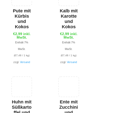
Pute mit
Kalb mit
Kürbis
Karotte
und
und
Kokos
Kokos
€
2,99
inkl.
€
2,99
inkl.
MwSt.
MwSt.
Enthält 7%
Enthält 7%
MwSt.
MwSt.
(
€
7,48
/ 1 kg)
(
€
7,48
/ 1 kg)
zzgl.
Versand
zzgl.
Versand
Huhn mit
Ente mit
Süßkarto
Zucchini
ffel und
und