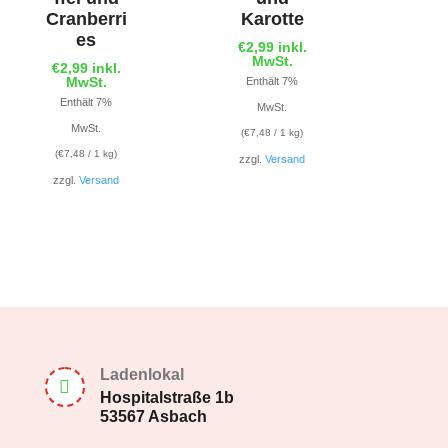
Cranberri
Karotte
es
€
2,99
inkl.
MwSt.
€
2,99
inkl.
MwSt.
Enthält 7%
Enthält 7%
MwSt.
MwSt.
(
€
7,48
/ 1 kg)
(
€
7,48
/ 1 kg)
zzgl.
Versand
zzgl.
Versand
Ladenlokal

Hospitalstraße 1b
53567 Asbach