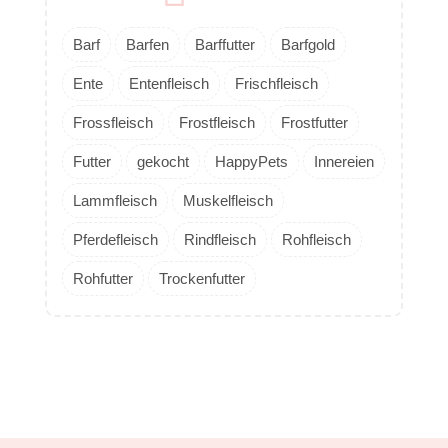
Barf
Barfen
Barffutter
Barfgold
Ente
Entenfleisch
Frischfleisch
Frossfleisch
Frostfleisch
Frostfutter
Futter
gekocht
HappyPets
Innereien
Lammfleisch
Muskelfleisch
Pferdefleisch
Rindfleisch
Rohfleisch
Rohfutter
Trockenfutter