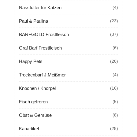
Nassfutter für Katzen
(4)
Paul & Paulina
(23)
BARFGOLD Frostfleisch
(37)
Graf Barf Frostfleisch
(6)
Happy Pets
(20)
Trockenbarf J.Meißmer
(4)
Knochen / Knorpel
(16)
Fisch gefroren
(5)
Obst & Gemüse
(8)
Kauartikel
(28)